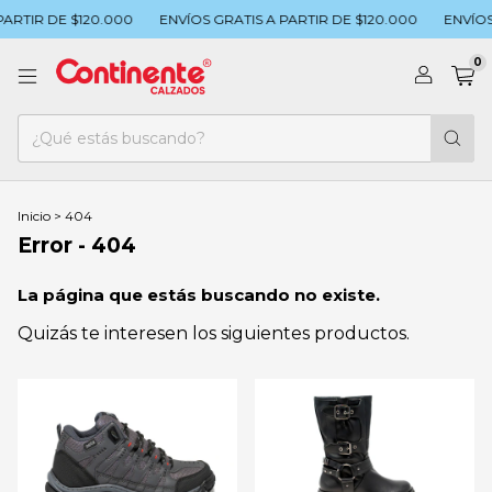
ARTIR DE $120.000
ENVÍOS GRATIS A PARTIR DE $120.000
ENVÍOS 
0
Inicio
>
404
Error - 404
La página que estás buscando no existe.
Quizás te interesen los siguientes productos.